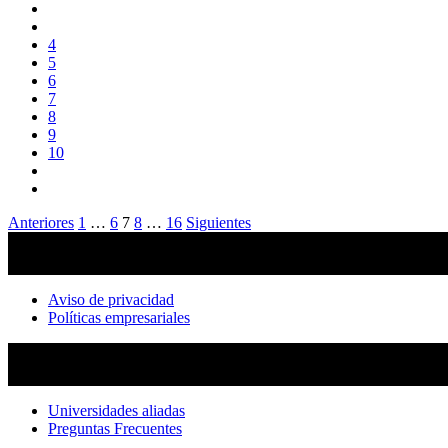
4
5
6
7
8
9
10
Paginación
Anteriores
1
…
6
7
8
…
16
Siguientes
de
entradas
Aviso de privacidad
Políticas empresariales
Universidades aliadas
Preguntas Frecuentes