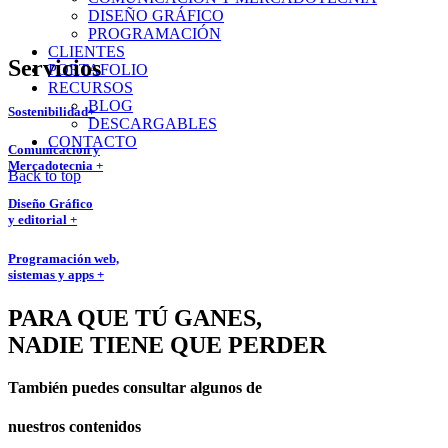
DISEÑO GRÁFICO
PROGRAMACIÓN
CLIENTES
Servicios
PORTAFOLIO
RECURSOS
BLOG
Sostenibilidad+
DESCARGABLES
CONTACTO
Comunicación y
Mercadotecnia +
Back to top
Diseño Gráfico
y editorial +
Programación web,
sistemas y apps +
PARA QUE TÚ GANES,
NADIE TIENE QUE PERDER
También puedes consultar algunos de
nuestros contenidos