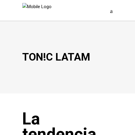
TON!C LATAM
La
tendencia