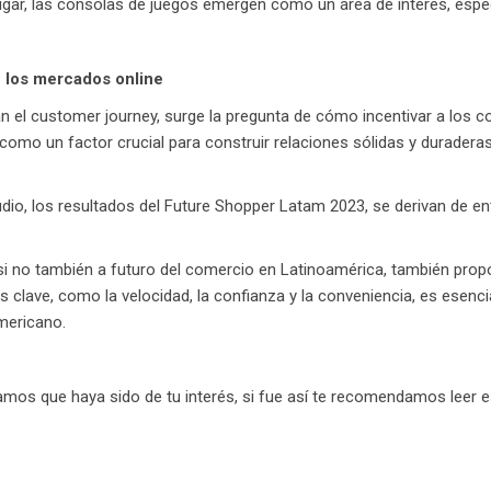
ugar, las consolas de juegos emergen como un área de interés, espec
e los mercados online
n el customer journey, surge la pregunta de cómo incentivar a los c
como un factor crucial para construir relaciones sólidas y duradera
o, los resultados del Future Shopper Latam 2023, se derivan de en
si no también a futuro del comercio en Latinoamérica, también prop
 clave, como la velocidad, la confianza y la conveniencia, es esenc
mericano.
ramos que haya sido de tu interés, si fue así te recomendamos leer 