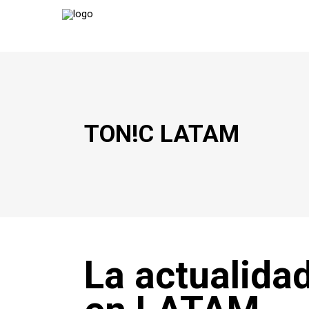
TON!C LATAM
La actualida