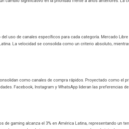
n cambio significativo en la prioridad frente a años anteriores. La 
del uso de canales específicos para cada categoría. Mercado Libre d
atina. La velocidad se consolida como un criterio absoluto, mientra
 consolidan como canales de compra rápidos. Proyectado como el pri
idades. Facebook, Instagram y WhatsApp lideran las preferencias 
ivos de gaming alcanza el 3% en América Latina, representando un ter