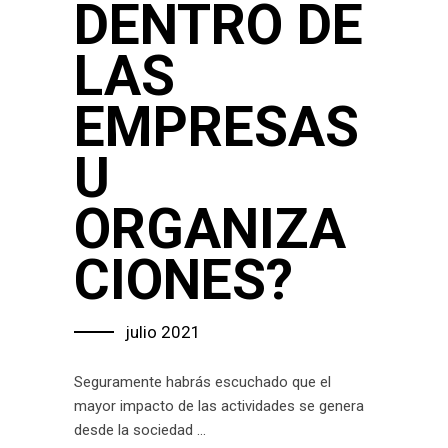
DENTRO DE
LAS
EMPRESAS
U
ORGANIZA
CIONES?
julio 2021
Seguramente habrás escuchado que el
mayor impacto de las actividades se genera
desde la sociedad