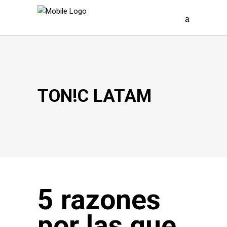
TON!C LATAM
5 razones
por las que