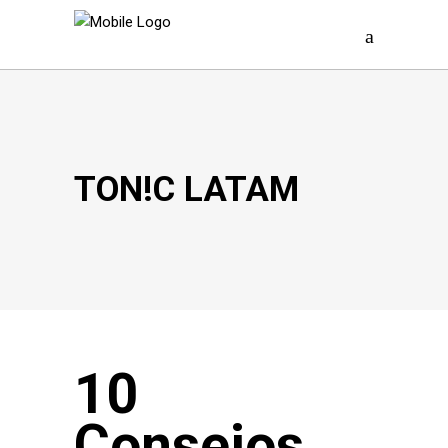
TON!C LATAM
10
Consejos