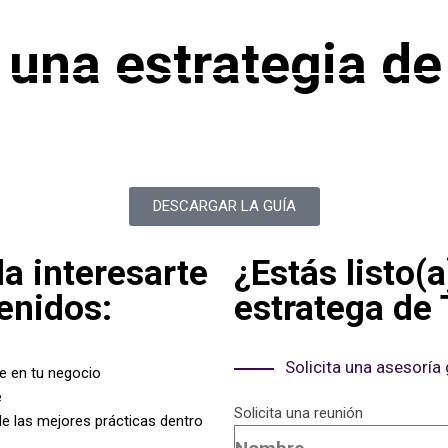
NOSOTROS
SERVICIOS
CLIENTES
P
una estrategia de
DESCARGAR LA GUÍA
a interesarte
¿Estás listo(
enidos:
estratega de
Solicita una asesoría 
e en tu negocio
e
Solicita una reunión
e las mejores prácticas dentro