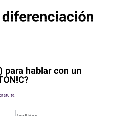
ORTAFOLIO
RECURSOS
CONTACTO
 diferenciación
a) para hablar con un
 TON!C?
gratuita