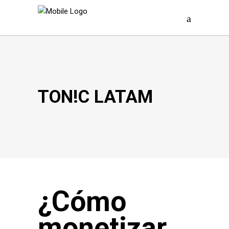
TON!C LATAM
¿Cómo
monetizar