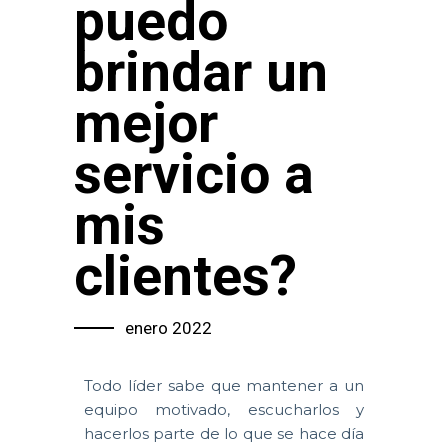
puedo
brindar un
mejor
servicio a
mis
clientes?
enero 2022
Todo líder sabe que mantener a un
equipo motivado, escucharlos y
hacerlos parte de lo que se hace día