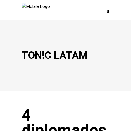
TON!C LATAM
4
diplomados