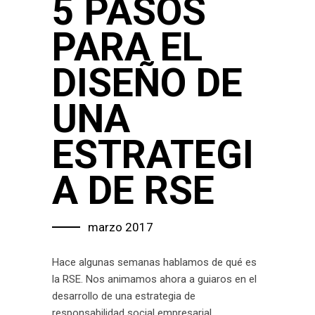
5 PASOS
PARA EL
DISEÑO DE
UNA
ESTRATEGI
A DE RSE
marzo 2017
Hace algunas semanas hablamos de qué es
la RSE. Nos animamos ahora a guiaros en el
desarrollo de una estrategia de
responsabilidad social empresarial.