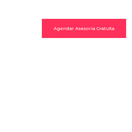
Agendar Asesoría Gratuita
< Regresar
Impulsa tu negocio en
Vancouver